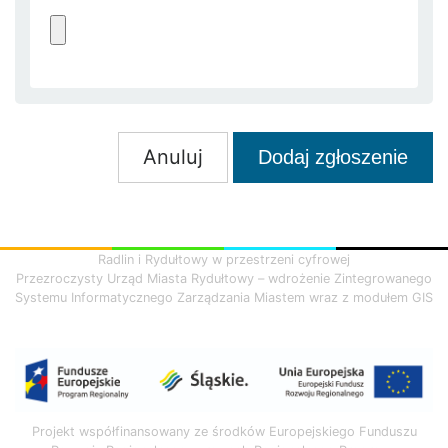
Anuluj
Dodaj zgłoszenie
Radlin i Rydułtowy w przestrzeni cyfrowej
Przezroczysty Urząd Miasta Rydułtowy – wdrożenie Zintegrowanego
Systemu Informatycznego Zarządzania Miastem wraz z modułem GIS
Projekt współfinansowany ze środków Europejskiego Funduszu