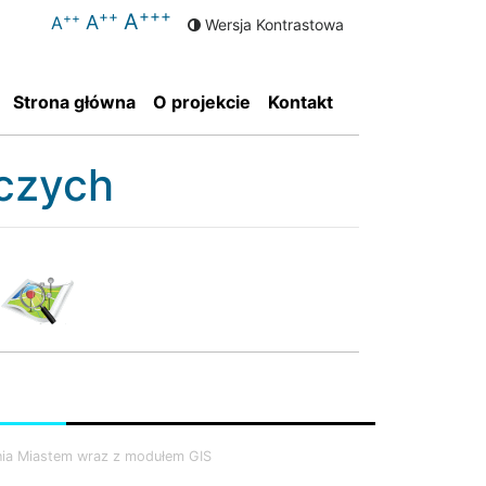
+++
++
A
++
A
A
Wersja Kontrastowa
(current)
Strona główna
O projekcie
Kontakt
iczych
nia Miastem wraz z modułem GIS