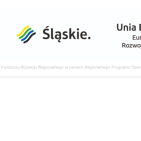
o Funduszu Rozwoju Regionalnego w ramach Regionalnego Programu Oper