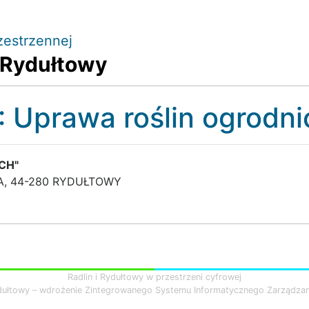
zestrzennej
 Rydułtowy
 : Uprawa roślin ogrodn
CH"
 A, 44-280 RYDUŁTOWY
Radlin i Rydułtowy w przestrzeni cyfrowej
dułtowy – wdrożenie Zintegrowanego Systemu Informatycznego Zarządza