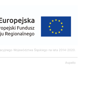
acyjnego Województwa Śląskiego na lata 2014-2020.
Aspello