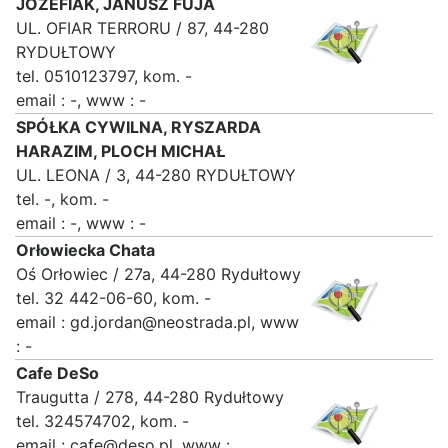
JÓZEFIAK, JANUSZ FUJA
UL. OFIAR TERRORU / 87, 44-280
RYDUŁTOWY
tel. 0510123797, kom. -
email : -, www : -
SPÓŁKA CYWILNA, RYSZARDA
HARAZIM, PLOCH MICHAŁ
UL. LEONA / 3, 44-280 RYDUŁTOWY
tel. -, kom. -
email : -, www : -
Orłowiecka Chata
Oś Orłowiec / 27a, 44-280 Rydułtowy
tel. 32 442-06-60, kom. -
email : gd.jordan@neostrada.pl, www
: -
Cafe DeSo
Traugutta / 278, 44-280 Rydułtowy
tel. 324574702, kom. -
email : cafe@deso.pl, www :