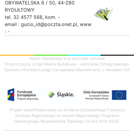
OBYWATELSKA 6 / 50, 44-280
RYDUŁTOWY
tel. 32 4577 568, kom. -
email : gucio_id@poczta.onet.pl, www
: -
Radlin i Rydułtowy w przestrzeni cyfrowej
Przezroczysty Urząd Miasta Rydułtowy – wdrożenie Zintegrowanego
Systemu Informatycznego Zarządzania Miastem wraz z modułem GIS
Projekt współfinansowany ze środków Europejskiego Funduszu
Rozwoju Regionalnego w ramach Regionalnego Programu
Operacyjnego Województwa Śląskiego na lata 2014-2020.