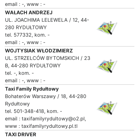
email : -, www : -
WAŁACH ANDRZEJ
UL. JOACHIMA LELEWELA / 12, 44-
280 RYDUŁTOWY
tel. 577332, kom. -
email : -, www : -
WOJTYSIAK WŁODZIMIERZ
UL. STRZELCÓW BYTOMSKICH / 23
B, 44-280 RYDUŁTOWY
tel. -, kom. -
email : -, www : -
Taxi Family Rydułtowy
Bohaterów Warszawy / 18, 44-280
Rydułtowy
tel. 501-348-418, kom. -
email : taxifamilyrydultowy@o2.pl,
www : taxifamilyrydultowy.pl.tl
TAXI DRIVER